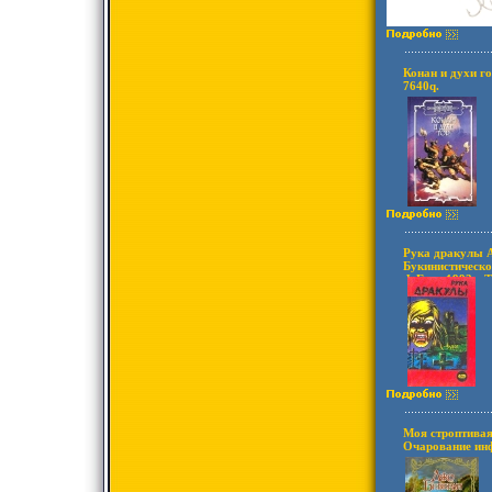
Конан и духи г
7640q.
Рука дракулы 
Букинистическо
Ф Грег, 1992 г 
ISBN 5-87202-7
Формат: 84x108
7650q.
Моя строптивая
Очарование инф