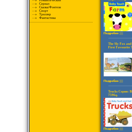
Романтический
Сериал
Сказка/Фэнтези
Спорт
Триллер
Фантастика
The Sly Fox and
First Favourite 
Trucks Серия: B
7596q.