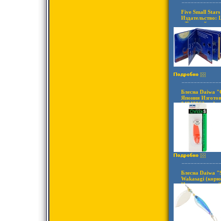
Five Small Sta
Издательство: L
г Твердый переп
84646-720-2 Яз
иллюстрации ин
Блесна Daiwa "C
Япония Изготов
04840962 инфо 
Блесна Daiwa "S
Wakasagi (корюш
Изготовитель: 
инфо 7621q.