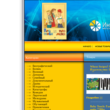
Товары
Категории:
Биографический
Whose Stripes? 
Боевик
Издательство: L
Военный
г Твердый переп
Детектив
0721481345, 97
Семейный
Английский инф
Документальный
Драма
Исторический
Катастрофы
Комедия
Лирический
Мелодрама
Музыкальный
Обучающий
Baby Touch: Fa
Приключения
инфо 7586q.