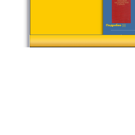
55000 экз Форм
мм) инфо 7429s