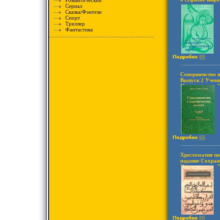
Романтический
Сериал
Сказка/Фэнтези
Спорт
Триллер
Фантастика
Совершенство в
Выпуск 2 Учени
Издательство: 
переплет, 272 с
Тираж: 3000 эк
(~145х217 мм) 
Хрестоматия по
издание Сохран
Издательство: 
1994 г Твердый 
02-017243-Х Ти
70x100/16 (~16