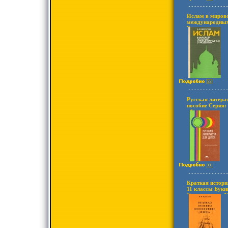
Ислам в мирово
международных
Букинистическо
Хорошая Издат
Международные
Твердый перепл
экз Формат: 84
инфо 6361s.
Русская литера
пособие Серия:
образование ин
Краткая истори
11 классы Буки
Сохранность: У
Издательство: 
Мягкая обложка
экз Формат: 60
инфо 7293s.