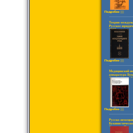
Теория междуна
Русское юридич
7297s.
Медицинский ин
аппаратура Бук
Сохранность: Х
Медицина, 1969
стр Тираж: 500
(~130х205 мм) 
Русско-немецки
Букинистическо
Хорошая Издате
1987 г Твердый 