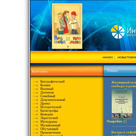
Товары
Категории:
Биографический
Жилищный комп
Боевик
свободы и разв
Военный
издание Сохран
Детектив
Издательство: 
Семейный
государственны
Документальный
строительный ун
Драма
Твердый перепле
Исторический
Катастрофы
Комедия
Лирический
Мелодрама
Музыкальный
Обучающий
Беседы о суфий
Приключения
о суфизме инфо