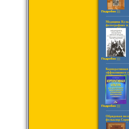
Медицина Куль
фотографиях и 
начала XX века
документальны
книги-альбомы 
Корпоративная 
эффективного 
2008 г инфо 918
Обрядовая поэ
фольклор Серия
фольклора инфо