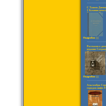
С Танеев Дневн
1 Букинистичес
Хорошая Издате
Твердый перепл
экз Формат: 60
инфо 8710s.
Расскажи о дом
издание Сохран
Издательство: И
Твердый перепл
экз Формат: 20
Альгамбра Сер
городов инфо 8