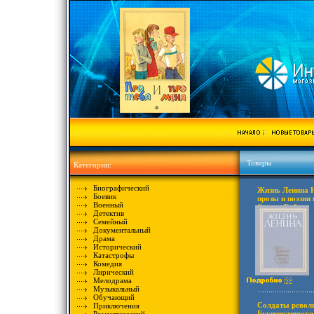
Товары
Категории:
Биографический
Жизнь Ленина 
Боевик
прозы и поэзии 
Военный
Серия: Библио
Детектив
8446s.
Семейный
Документальный
Драма
Исторический
Катастрофы
Комедия
Лирический
Мелодрама
Музыкальный
Обучающий
Солдаты револ
Приключения
Букинистическо