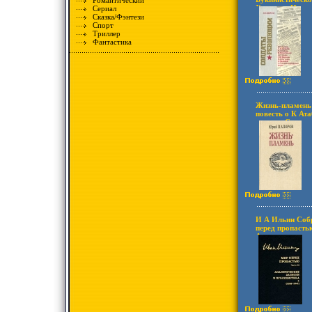
Романтический
Хорошая Издате
Сериал
Россия, 1981 г 
Сказка/Фэнтези
Тираж: 50000 э
Спорт
(~130х205 мм) 
Триллер
Фантастика
Жизнь-пламень
повесть о К Ат
издание Сохран
Издательство: 
политической л
Твердый перепле
00016-9 инфо 8
И А Ильин Соб
перед пропастью
Аналитические 
(1928 - 1941 гг
Собрание сочин
инфо 8687s.