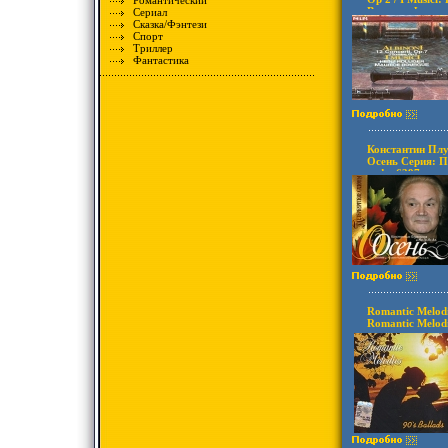
Романтический
Bourgue Формат
Сериал
Дистрибьютор: 
Сказка/Фэнтези
Лицензионные 
Спорт
аудионосителей
Триллер
Фантастика
Константин Пл
Осень Серия: П
инфо 6397v.
Romantic Melodi
Romantic Melodi