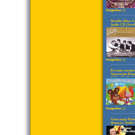
Westlife Allow 
Audio CD (Jewe
BMG UK & Irel
товары Характе
2004 г Альбом:
6458v.
Русские сказки
Антология Изда
2007 г DigiPac
инфо 6464v.
Александр Нов
Формат: Audio 
Дистрибьютор:
товары Характе
2002 г Альбом 