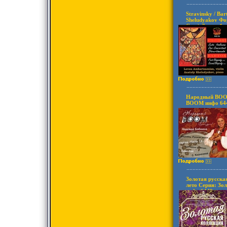
Stravinsky / Ba
Sheludyakov Фо
Case) Дистрибь
ООО "Артсерв
товары Характе
2004 г Сборник
инфо 6414v.
Народный BOOM
BOOM инфо 644
Золотая русска
лето Серия: Зо
инфо 6449v.