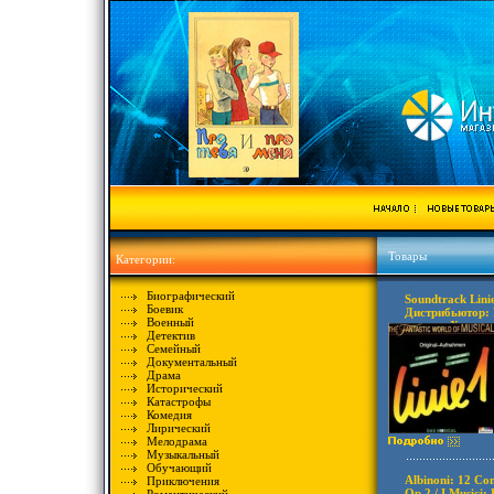
Товары
Категории:
Биографический
Soundtrack Lin
Боевик
Дистрибьютор: 
Военный
товары Характе
Детектив
2006 г Саундтр
Семейный
инфо 6343v.
Документальный
Драма
Исторический
Катастрофы
Комедия
Лирический
Мелодрама
Музыкальный
Обучающий
Albinoni: 12 Con
Приключения
Op 2 / I Musici: