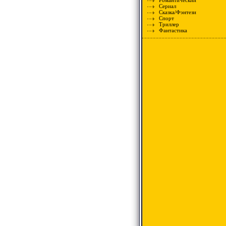
Романтический
Сериал
Сказка/Фэнтези
Спорт
Триллер
Фантастика