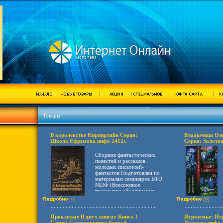
Товары
В королевстве Кирпирляйн Серия:
Владычица Озе
Школа Ефремова инфо 2412s.
Серия: Золотая
3806s.
Сборник фантастических
повестей и рассказов
молодых писателей-
фантастов Подготовлен по
материалам семинаров ВТО
МПФ (Всесоюзное
творческое объединение
молодых писателей-
фантастов) при ИПО ЦК
ВЛКСМ "Молодбфсаыая
гвардия" Что внутри?
Проклятые В двух книгах Книга 1
Игроземье: Иг
Содержание 1.
Серия: Сокровищница боевой
Дракона инфо 