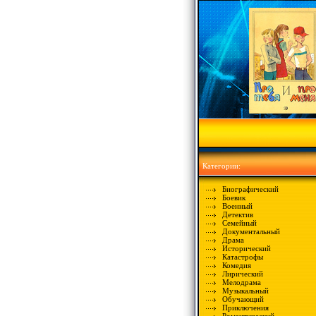
Категории:
Биографический
Боевик
Военный
Детектив
Семейный
Документальный
Драма
Исторический
Катастрофы
Комедия
Лирический
Мелодрама
Музыкальный
Обучающий
Приключения