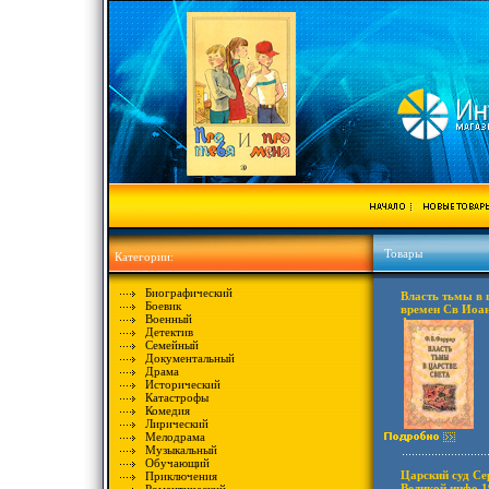
Товары
Категории:
Биографический
Власть тьмы в ц
Боевик
времен Св Иоан
Военный
Антикварное из
Детектив
Издание книгоп
Семейный
1897 г Твердый 
Документальный
1570y.
Драма
Исторический
Катастрофы
Комедия
Лирический
Мелодрама
Музыкальный
Обучающий
Царский суд Се
Приключения
Великой инфо 1