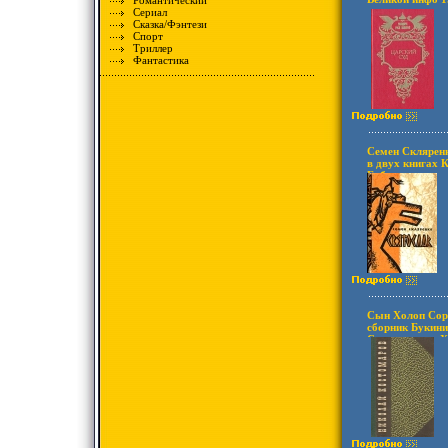
Романтический
Сериал
Сказка/Фэнтези
Спорт
Триллер
Фантастика
Семен Скляренк
в двух книгах 
Библиотека ист
народов СССР 
Сын Холоп Сор
сборник Букини
Сохранность: Х
Днипро, 1987 г 
стр Тираж: 150
84x108/32 (~13