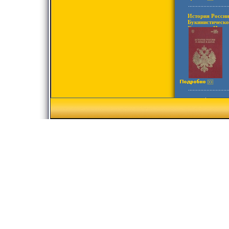
История России
Букинистическо
Хорошая Издате
Твердый перепле
002-9 Формат: 
инфо 3258y.