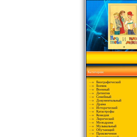
Категории:
Биографический
Боевик
Военный
Детектив
Семейный
Документальный
Драма
Исторический
Катастрофы
Комедия
Лирический
Мелодрама
Музыкальный
Обучающий
Приключения