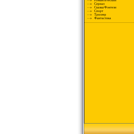
Романтический
Сериал
Сказка/Фэнтези
Спорт
Триллер
Фантастика