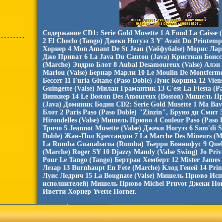
Содержание CD1: Serie Gold Musette 1 A Fond La Caiss
2 El Choclo (Tango) Джеки Ногуэз 3 Y' Avait Du Printemp
Хорнер 4 Mon Amant De St Jean (Vaбфубаlse) Морис Ларк
Джо Приват 6 La Java Du Cantou (Java) Кристиан Боисс
(Marche) Эндрю Блот 8 Aubal Desamoureux (Valse) Алэн
Marlou (Valse) Бернар Марли 10 Le Moulin De Montferme
Бессет 11 Furia Gitane (Paso Doble) Луис Коршиа 12 Vien
Guingette (Valse) Милан Грамантик 13 C'est La Fiesta (P
Винкиер 14 Le Boston Des Amoureux (Boston) Мишель П
(Java) Доминик Бодин CD2: Serie Gold Musette 1 Ma Bav
Блот 2 Paris Paso (Paso Doble) "Zinzin", Бруно ди Смит 
Hirondelles (Valse) Мишель Прюво 4 Couleur Paso (Paso
Тричо 5 Jeannot Musette (Valse) Джеки Ногуэз 6 Sam'di So
Doble) Жан-Пол Крессандон 7 La Marche Des Mineurs (M
La Rumba Guanabacoa (Rumba) Тьерри Боннифус 9 Quel P
(Marche) Roger SY 10 Djazzy Mandy (Valse Swing) Jo Priv
Pour Le Tango (Tango) Бертран Хемберт 12 Mister Jame
Лезар 13 Burnhaupt En Fete (Marche) Клод Геней 14 Print
Луис Ледрич 15 La Bougnate (Valse) Мишель Прюво Исп
исполнителей) Мишель Прюво Michel Pruvot Джеки Ног
Иветти Хорнер Yvettе Horner.