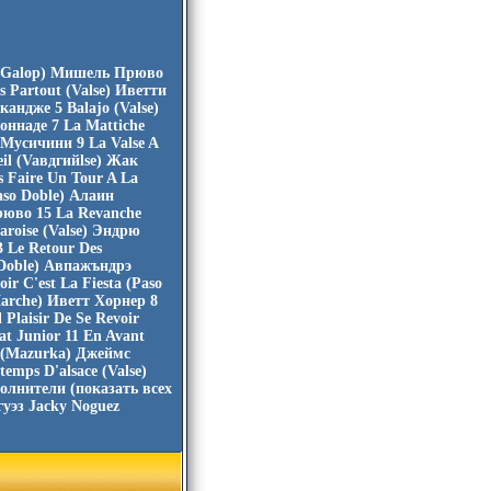
e (Galop) Мишель Прюво
s Partout (Valse) Иветти
андже 5 Balajo (Valse)
оннаде 7 La Mattiche
 Мусичини 9 La Valse A
il (Vaвдгийlse) Жак
s Faire Un Tour A La
aso Doble) Алаин
рюво 15 La Revanche
aroise (Valse) Эндрю
3 Le Retour Des
 Doble) Авпажъндрэ
ir C'est La Fiesta (Paso
arche) Иветт Хорнер 8
laisir De Se Revoir
at Junior 11 En Avant
s (Mazurka) Джеймс
emps D'alsace (Valse)
олнители (показать всех
уэз Jacky Noguez