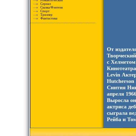
Романтический
Сериал
Сказка/Фэнтези
Спорт
Триллер
Фантастика
От издател
Творческий
с Хелметом
Кинотеатр
Levin Акте
Hutcherson
Синтия Ник
апреля 196
Выросла он
актриса де
сыграла ве
Рейба и Том