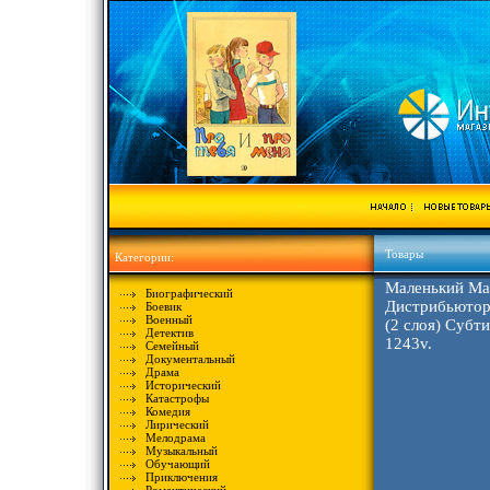
Товары
Категории:
Маленький Ма
Биографический
Дистрибьютор:
Боевик
Военный
(2 слоя) Субт
Детектив
1243v.
Семейный
Документальный
Драма
Исторический
Катастрофы
Комедия
Лирический
Мелодрама
Музыкальный
Обучающий
Приключения