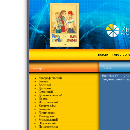
Товары
Категории:
Bier Hits Vol 1 (2
Биографический
Лицензионные това
Боевик
Военный
Детектив
Семейный
Документальный
Драма
Исторический
Катастрофы
Комедия
Лирический
Мелодрама
Музыкальный
Обучающий
Приключения