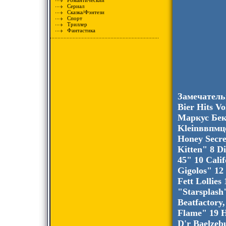
Романтический
Сериал
Сказка/Фэнтези
Спорт
Триллер
Фантастика
Замечатель
Bier Hits Vo
Маркус Бек
Kleinввпмц
Honey Secre
Kitten" 8 D
45" 10 Cali
Gigolos" 12
Fett Lollies
"Starsplash
Beatfactory
Flame" 19 H
D'r Baelzeb