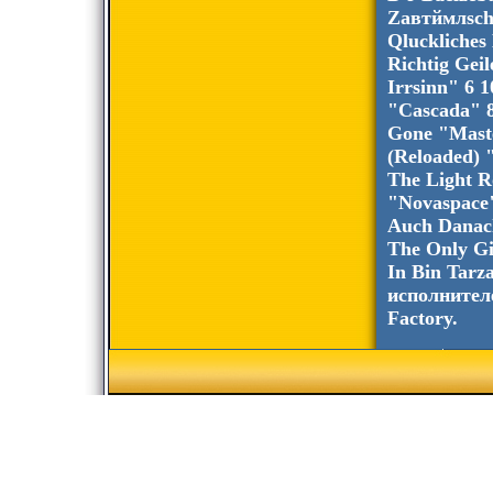
Zaвтймлscha
Qluckliches
Richtig Gei
Irrsinn" 6 
"Cascada" 8
Gone "Maste
(Reloaded) 
The Light R
"Novaspace"
Auch Danach
The Only Gi
In Bin Tarz
исполнителе
Factory.