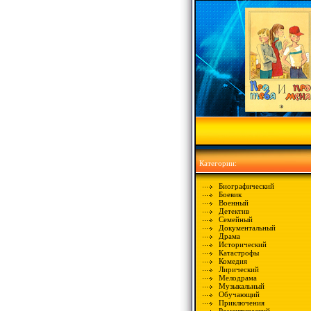
Категории:
Биографический
Боевик
Военный
Детектив
Семейный
Документальный
Драма
Исторический
Катастрофы
Комедия
Лирический
Мелодрама
Музыкальный
Обучающий
Приключения