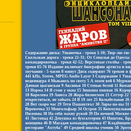
Содержание диска: Ушаночка - треки 1-10; Тюр-лю-тю-т
Скользкая дорога - треки 22-31; От Севильи до Одессы 
командировочка - треки 42-52; Верстовые столбы - тре
треки 65-76 Издание включает биографию артиста и в
звучания - 5 часов 8 минут Диск содержит 76 треков в ф
441 kHz, Stereo, MPEG Audio Layer 3 Содержание 1 Уш
недвниаура 4 Мыкаюсь по свету 5 А зохен вей 6 Мурма
Дачная цыганская 9 Аксинья 10 Степью белой 11 Кома
13 Норма 14 Я стою у окна 15 Зинкина пивная 16 Куро
18 Королева 19 Анюта 20 Жора-бизнесмен 21 Сеттер 22 
откреститься, не забыть 24 В 19 лет 25 Колыбельная 26
28 Вот скоро час 29 Тетя Пашавтвът 30 Лары-на-ны 31 
Веревочка 33 Монгольфьер 34 Остров 35 Коммунальная 
Ниловна 38 На себя махну рукой 39 По ночной Москве 
41 Листопад 42 Девушка из бухгалтерии 43 Ништяк, Бра
женщина 46 В Магадан командировочка 47 Кладбищенс
ресторане "Ахтуба" 49 Средней школы ученик 50 Эроти