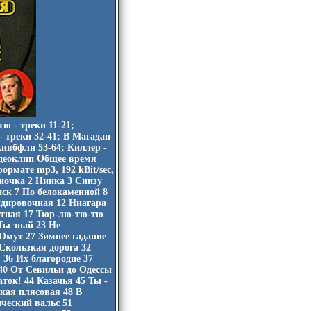
ю - треки 11-21;
- треки 32-41; В Магадан
кивбфлн 53-64; Киллер -
идеоклип Общее время
ормате mp3, 192 kBit/sec,
аночка 2 Нинка 3 Снизу
нск 7 По белокаменной 8
ндировочная 12 Ниагара
ртная 17 Тюр-лю-тю-тю
Ты знай 23 Не
 Омут 27 Зимнее гадание
Скользкая дорога 32
36 Их благородие 37
40 От Севильи до Одессы
ток! 44 Казачья 45 Ты -
кая плясовая 48 В
ческий вальс 51