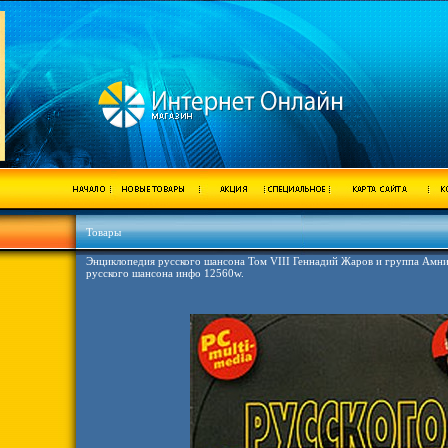
Товары
Энциклопедия русского шансона Том VIII Геннадий Жаров и группа Амни
русского шансона инфо 12560w.