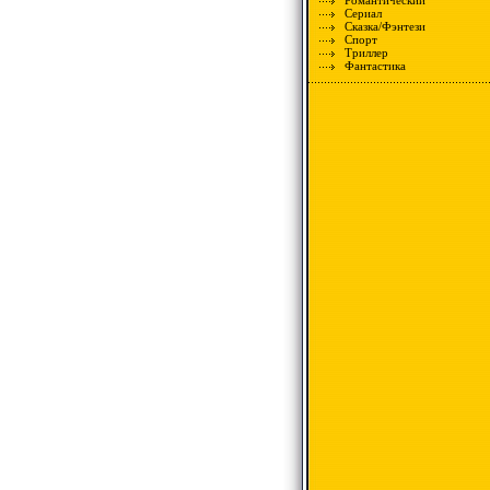
Романтический
Сериал
Сказка/Фэнтези
Спорт
Триллер
Фантастика