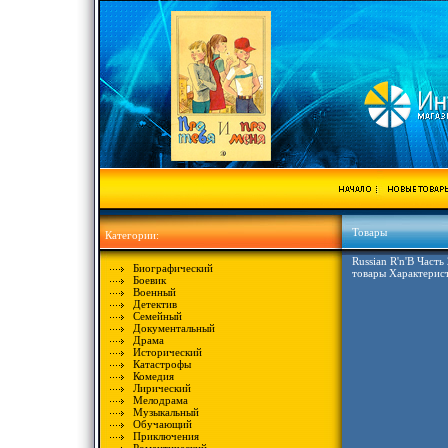
Товары
Категории:
Russian R'n'B Част
Биографический
товары Характерис
Боевик
Военный
Детектив
Семейный
Документальный
Драма
Исторический
Катастрофы
Комедия
Лирический
Мелодрама
Музыкальный
Обучающий
Приключения