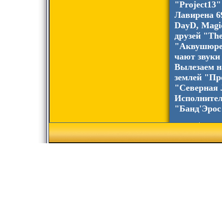
"Project13
Лавирена 6
DayD, Magi
друзей "Th
"Аквушюрел
чают звуки
Вылезаем н
землей "Пр
"Северная 
Исполнител
"Банд'Эрос