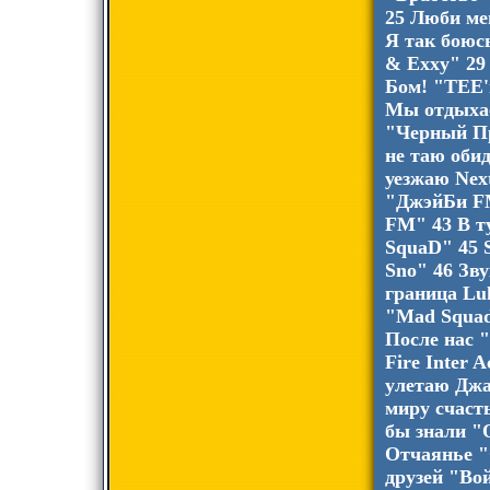
25 Люби ме
Я так боюс
& Exxy" 29
Бом! "ТЕЕ'ш
Мы отдыхае
"Черный Пр
не таю оби
уезжаю Ne
"ДжэйБи F
FM" 43 В т
SquaD" 45 S
Sno" 46 Зв
граница Luk
"Mad Squad
После нас "
Fire Inter 
улетаю Джа
миру счаст
бы знали "
Отчаянье "
друзей "Во