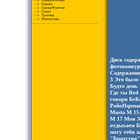
Романтический
Сериал
Сказка/Фэнтези
Спорт
Триллер
Фантастика
Диск содер
фотоконкур
Содержание
3 Это было
Будто день 
Где ты Red
говори БеБ
РайоНqвнав
Masta M 15
M 17 Моя З
отдыхаем Б
могу тебя з
"Братство"