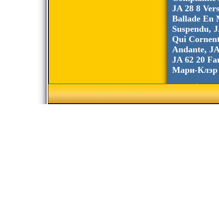
JA 28 8 Ver
Ballade En 
Suspendu, J
Qui Cornent
Andante, JA
JA 62 20 Fa
Мари-Клэр Э