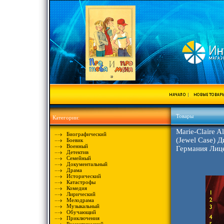
Товары
Категории:
Marie-Claire A
Биографический
(Jewel Case) 
Боевик
Военный
Германия Лиц
Детектив
Семейный
Документальный
Драма
Исторический
Катастрофы
Комедия
Лирический
Мелодрама
Музыкальный
Обучающий
Приключения