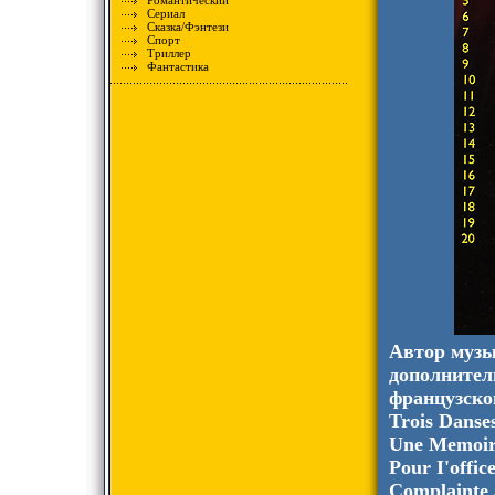
Романтический
Сериал
Сказка/Фэнтези
Спорт
Триллер
Фантастика
Автор музы
дополнител
французском
Trois Danse
Une Memoire
Pour I'offic
Complainte 