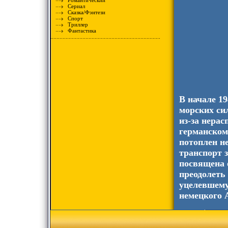
Романтический
Сериал
Сказка/Фэнтези
Спорт
Триллер
Фантастика
В начале 1
морских си
из-за нера
германском
потоплен н
транспорт 
посвящена 
преодолеть 
уцелевшему
немецкого 