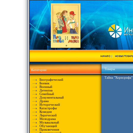
Товары
Категории:
Тайна "Хорнсрифа"
Биографический
Боевик
Военный
Детектив
Семейный
Документальный
Драма
Исторический
Катастрофы
Комедия
Лирический
Мелодрама
Музыкальный
Обучающий
Приключения