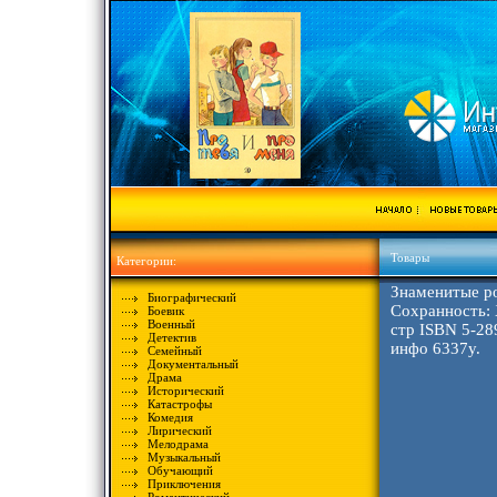
Товары
Категории:
Знаменитые ро
Биографический
Сохранность:
Боевик
Военный
стр ISBN 5-28
Детектив
инфо 6337y.
Семейный
Документальный
Драма
Исторический
Катастрофы
Комедия
Лирический
Мелодрама
Музыкальный
Обучающий
Приключения