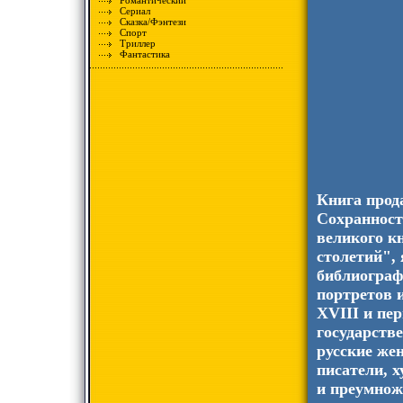
Романтический
Сериал
Сказка/Фэнтези
Спорт
Триллер
Фантастика
Книга прод
Сохранност
великого к
столетий",
библиограф
портретов 
XVIII и пе
государстве
русские же
писатели, 
и преумнож