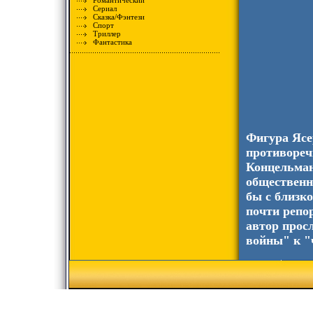
Романтический
Сериал
Сказка/Фэнтези
Спорт
Триллер
Фантастика
Фигура Ясе
противореч
Концельман
общественн
бы с близк
почти репор
автор прос
войны" к "