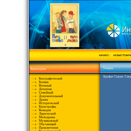
Товары
Категории:
Арафат Серия: След
Биографический
Боевик
Военный
Детектив
Семейный
Документальный
Драма
Исторический
Катастрофы
Комедия
Лирический
Мелодрама
Музыкальный
Обучающий
Приключения