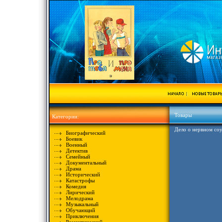
Товары
Категории:
Дело о нервном со
Биографический
Боевик
Военный
Детектив
Семейный
Документальный
Драма
Исторический
Катастрофы
Комедия
Лирический
Мелодрама
Музыкальный
Обучающий
Приключения