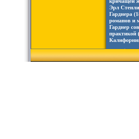
кричащей ж
Эрл Стенли
Гарднера (
романов и 
Гарднер со
практикой 
Калифорния