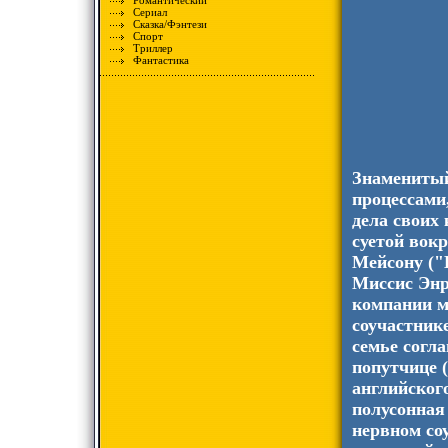
Романтический
Сериал
Сказка/Фэнтези
Спорт
Триллер
Фантастика
Знаменитый
процессами
дела своих
суетой вок
Мейсону ("
Миссис Энр
компании м
соучастник
семье согл
попутчице 
английског
полусонная
нервном со