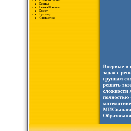
Романтический
Сериал
Сказка/Фэнтези
Спорт
Триллер
Фантастика
Впервые в 
задач с ре
группам сл
решать экз
сложности 
полностью 
математике
МИСканави,
Образовани