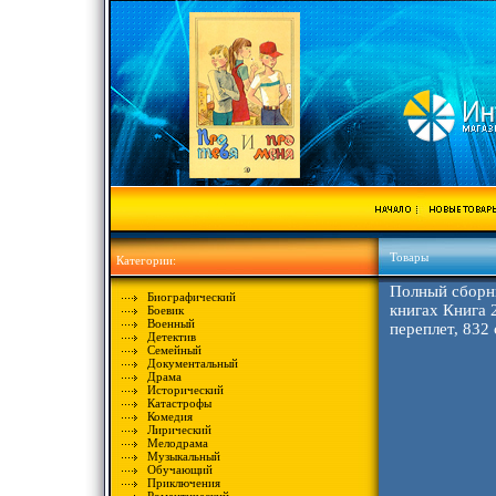
Товары
Категории:
Полный сборни
Биографический
книгах Книга 
Боевик
Военный
переплет, 832
Детектив
Семейный
Документальный
Драма
Исторический
Катастрофы
Комедия
Лирический
Мелодрама
Музыкальный
Обучающий
Приключения