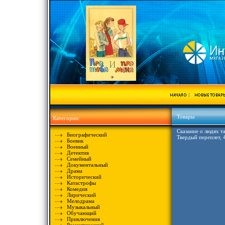
Товары
Категории:
Сказание о людях т
Биографический
Твердый переплет, 
Боевик
Военный
Детектив
Семейный
Документальный
Драма
Исторический
Катастрофы
Комедия
Лирический
Мелодрама
Музыкальный
Обучающий
Приключения