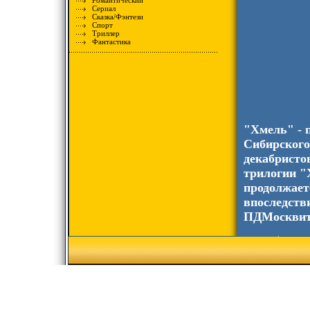
Романтический
Сериал
Сказка/Фэнтези
Спорт
Триллер
Фантастика
"Хмель" - 
Сибирского 
декабристо
трилогии "
продолжает
впоследств
ПДМосквити