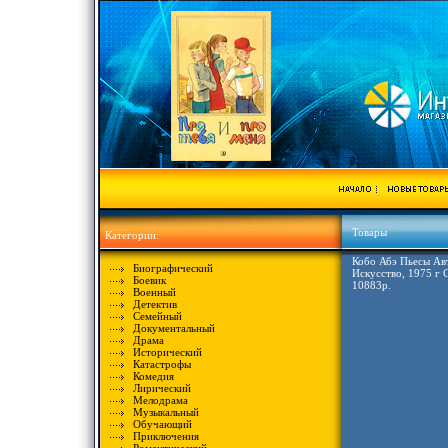
Товары
Категории:
Кобо Абэ Пьесы Ав
Биографический
Искусство, 1975 г 
Боевик
10883p.
Военный
Детектив
Семейный
Документальный
Драма
Исторический
Катастрофы
Комедия
Лирический
Мелодрама
Музыкальный
Обучающий
Приключения