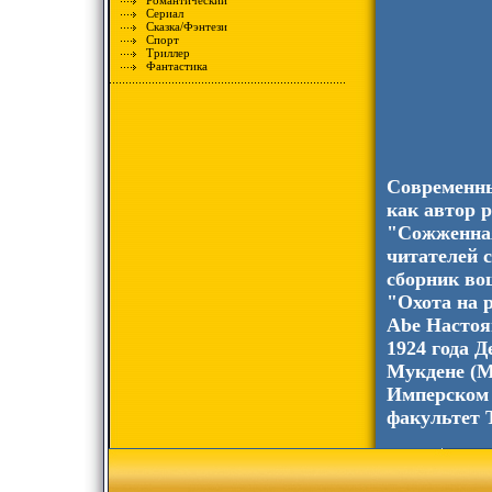
Романтический
Сериал
Сказка/Фэнтези
Спорт
Триллер
Фантастика
Современны
как автор 
"Сожженная
читателей 
сборник во
"Охота на 
Abe Настоя
1924 года 
Мукдене (М
Имперском 
факультет 