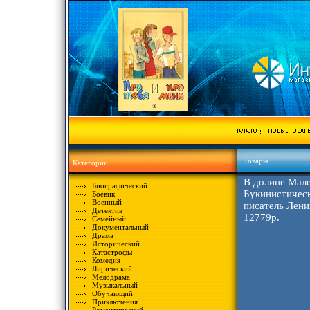
Товары
Категории:
В долине Мале
Биографический
Букинистическ
Боевик
Военный
писатель Лени
Детектив
12779p.
Семейный
Документальный
Драма
Исторический
Катастрофы
Комедия
Лирический
Мелодрама
Музыкальный
Обучающий
Приключения