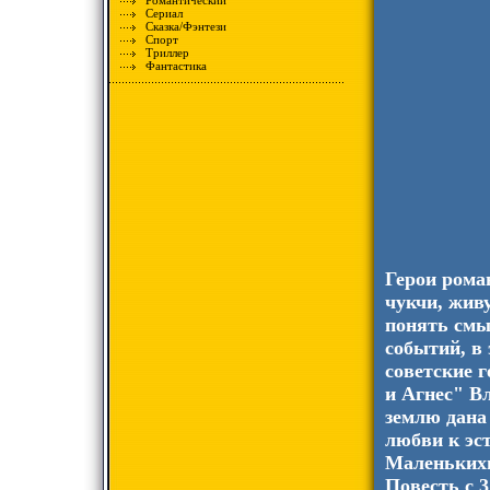
Романтический
Сериал
Сказка/Фэнтези
Спорт
Триллер
Фантастика
Герои рома
чукчи, жив
понять смы
событий, в
советские 
и Агнес" В
землю дана 
любви к эс
Маленькихв
Повесть c 