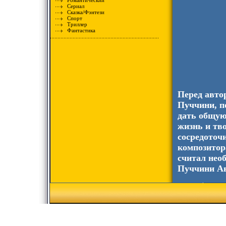
Романтический
Сериал
Сказка/Фэнтези
Спорт
Триллер
Фантастика
Перед автор
Пуччини, п
дать общую
жизнь и тв
сосредоточ
композитор
считал нео
Пуччини Ав