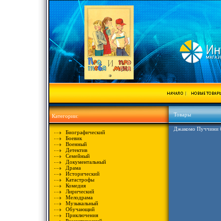
Товары
Категории:
Джакомо Пуччини б
Биографический
Боевик
Военный
Детектив
Семейный
Документальный
Драма
Исторический
Катастрофы
Комедия
Лирический
Мелодрама
Музыкальный
Обучающий
Приключения