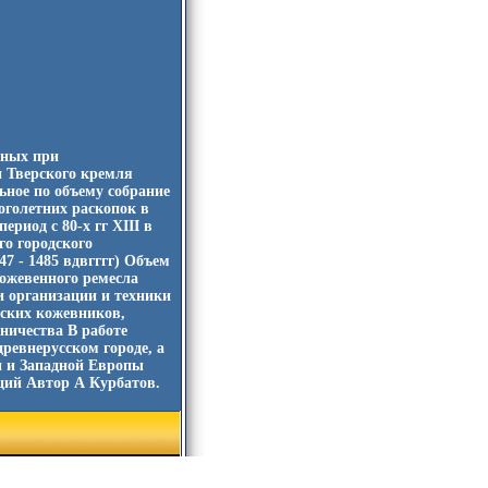
нных при
и Тверского кремля
ное по объему собрание
оголетних раскопок в
риод с 80-х гг XIII в
го городского
7 - 1485 вдвгггг) Объем
кожевенного ремесла
 организации и техники
рских кожевников,
ничества В работе
ревнерусском городе, а
и и Западной Европы
ций Автор А Курбатов.