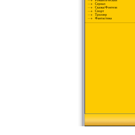
Романтический
Сериал
Сказка/Фэнтези
Спорт
Триллер
Фантастика