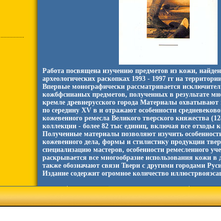
Работа посвящена изучению предметов из кожи, найде
археологических раскопках 1993 - 1997 гг на территори
Впервые монографически рассматривается исключитель
кожбфсиианых предметов, полученных в результате мн
кремле древнерусского города Материалы охватывают пе
по середину XV в и отражают особенности средневеково
кожевенного ремесла Великого тверского княжества (124
коллекции - более 82 тыс единиц, включая все отходы 
Полученные материалы позволяют изучить особенности
кожевенного дела, формы и стилистику продукции тве
специализацию мастеров, особенности ремесленного уче
раскрывается все многообразие использования кожи в д
также обозначают связи Твери с другими городами Рус
Издание содержит огромное количество иллюстрвояэса