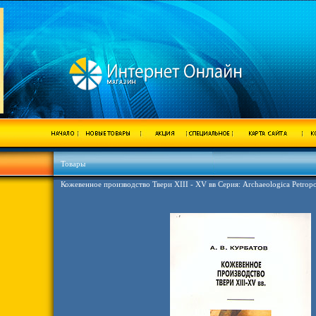
Товары
Кожевенное производство Твери XIII - XV вв Серия: Archaeologica Petropo