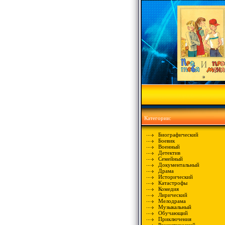
Категории:
Биографический
Боевик
Военный
Детектив
Семейный
Документальный
Драма
Исторический
Катастрофы
Комедия
Лирический
Мелодрама
Музыкальный
Обучающий
Приключения