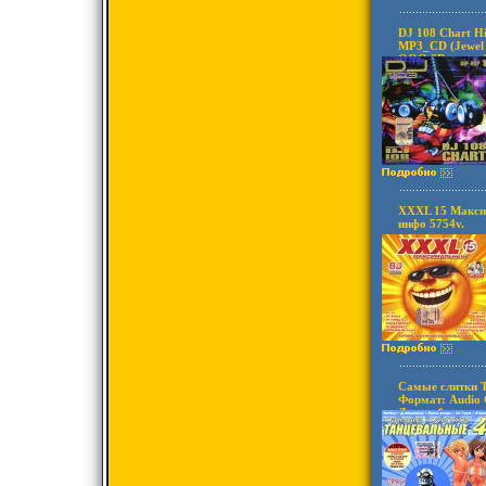
DJ 108 Chart H
MP3_CD (Jewel 
ООО "Вариант" 
Частота: 44 1 К
Лицензионные 
аудионосителей
XXXL 15 Макси
инфо 5754v.
Самые слитки Т
Формат: Audio 
Дистрибьютор: 
Лицензионные 
аудионосителей
5767v.