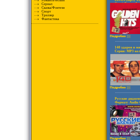
Романтический
Case) Дистрибь
Сериал
Лицензионные 
Сказка/Фэнтези
аудионосителей
Спорт
5700v.
Триллер
Фантастика
140 ударов в м
Серия: MP3 кол
Русские диджеи
Формат: Audio 
Дистрибьюторы:
Фирма "Никити
товары Характе
2007 г Сборник
инфо 5738v.