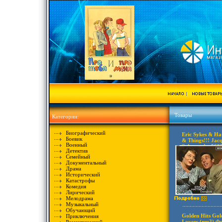
Товары
Категории:
Биографический
Eric Sykes & Hat
Боевик
& Things!!! Jac
Военный
Sykes инфо 5685
Детектив
Семейный
Документальный
Драма
Исторический
Катастрофы
Комедия
Лирический
Мелодрама
Музыкальный
Обучающий
Golden Hits Gol
Приключения
Lovers (mp3) Ф