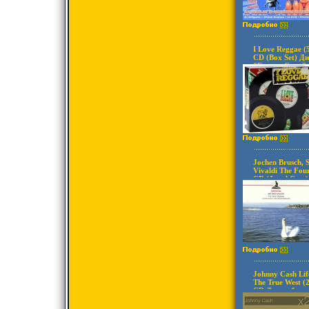
I Love Reggae (
CD (Box Set) Д
"Группа Союз"
Лицензионные 
аудионосителей
Импортное изда
Jochen Brusch, 
Vivaldi The Fou
CD (Jewel Case
The Internation
Концерн "Груп
5779v.
Johnny Cash Life
The True West (
CD Дистрибьют
Лицензионные 
аудионосителей