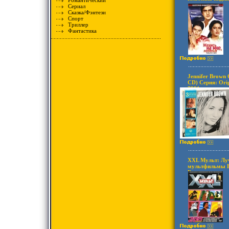
Романтический
Сериал
Сказка/Фэнтези
Спорт
Триллер
Фантастика
Jennifer Brown O
CD) Серия: Orig
7991u.
XXL Мульт: Лу
мультфильмы В
Большая колле
инфо 8031u.