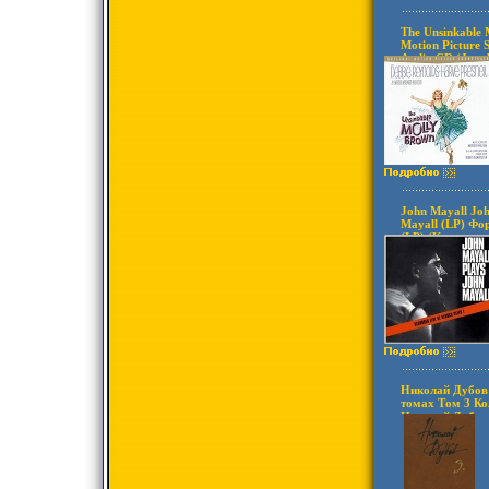
The Unsinkable 
Motion Picture
Audio CD (Jewe
Turner Enterta
Европейский С
товары инфо 80
John Mayall Joh
Mayall (LP) Фо
(LP) (Картонны
Дистрибьюторы
Европейский С
товары Характе
Николай Дубов 
томах Том 3 Ко
Николай Дубов 
томах ("Молода