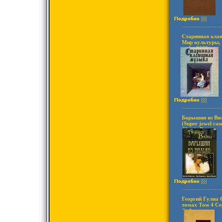
Старинная кла
Мир культуры, 
инфо 9030u.
Барышни из Ви
(Super jewel ca
Classic Региона
Звуковые доро
Dolby Digital 2
Standart инфо 
Георгий Гулиа 
томах Том 4 Се
Собрание сочин