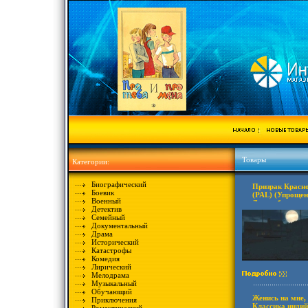
Товары
Категории:
Биографический
Призрак Красн
Боевик
(PAL) (Упрощенн
Военный
Дистрибьютор:
Детектив
код: 5 Количест
Семейный
Звуковые доро
Документальный
Dolby Digital и
Драма
Исторический
Катастрофы
Комедия
Лирический
Мелодрама
Музыкальный
Обучающий
Женись на мне
Приключения
Классика индий