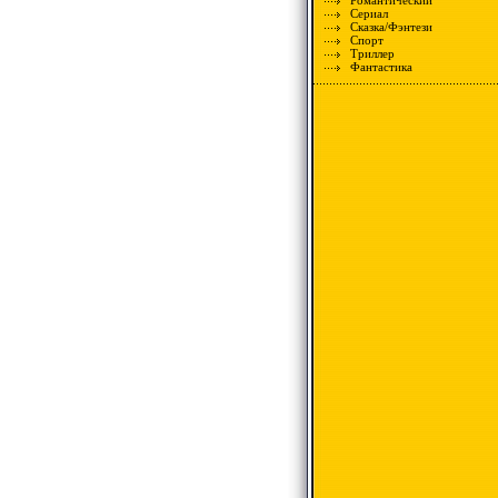
Романтический
Сериал
Сказка/Фэнтези
Спорт
Триллер
Фантастика