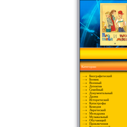
Категории:
Биографический
Боевик
Военный
Детектив
Семейный
Документальный
Драма
Исторический
Катастрофы
Комедия
Лирический
Мелодрама
Музыкальный
Обучающий
Приключения